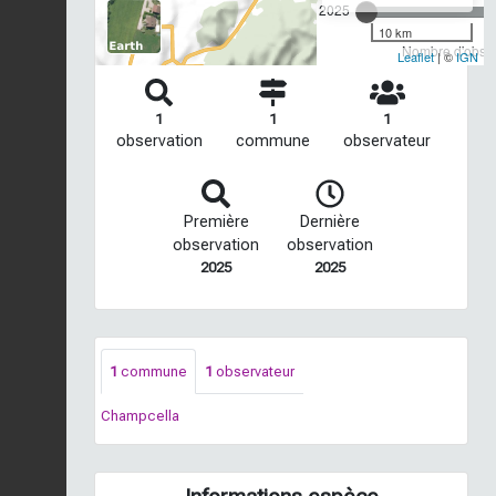
2025
10 km
Nombre d'observ
Leaflet
| ©
IGN
1
1
1
observation
commune
observateur
Première
Dernière
observation
observation
2025
2025
1
commune
1
observateur
Champcella