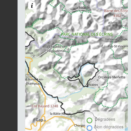
Dégradées
Non dégradées