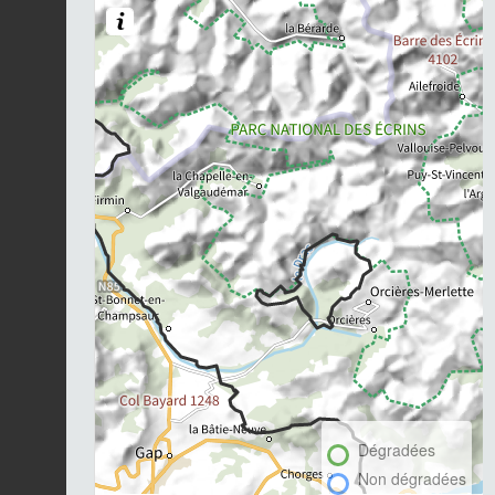
Dégradées
Non dégradées