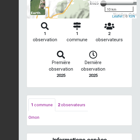
2025
10 km
Nombre d'observ
Leaflet
| ©
IGN
1
1
2
observation
commune
observateurs
Première
Dernière
observation
observation
2025
2025
1
commune
2
observateurs
Ornon