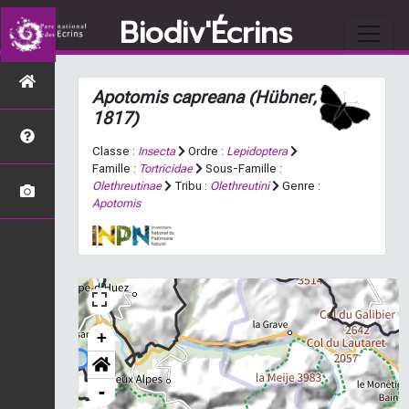
Biodiv'Écrins
Apotomis capreana
(Hübner,
1817)
Classe :
Insecta
Ordre :
Lepidoptera
Famille :
Tortricidae
Sous-Famille :
Olethreutinae
Tribu :
Olethreutini
Genre :
Apotomis
+
-