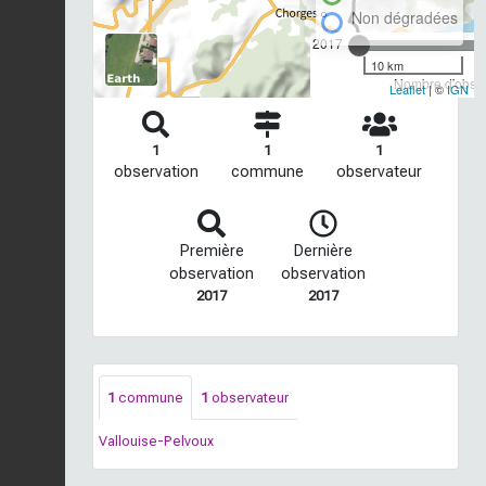
Non dégradées
2017
10 km
Nombre d'observ
Leaflet
| ©
IGN
1
1
1
observation
commune
observateur
Première
Dernière
observation
observation
2017
2017
1
commune
1
observateur
Vallouise-Pelvoux