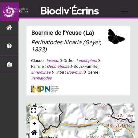
Biodiv'Écrins
Boarmie de l'Yeuse (La)
Peribatodes ilicaria
(Geyer,
1833)
Classe :
Insecta
Ordre :
Lepidoptera
Famille :
Geometridae
Sous-Famille :
Ennominae
Tribu :
Boarmiini
Genre :
Peribatodes
+