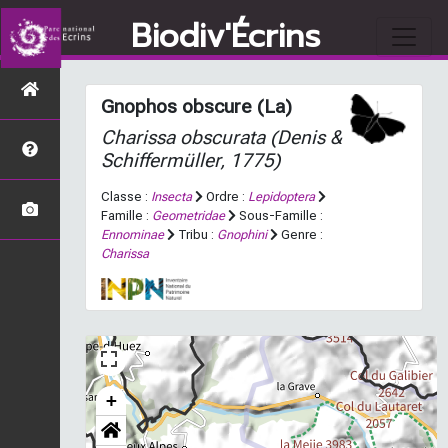
Biodiv'Écrins
Gnophos obscure (La)
Charissa obscurata
(Denis &
Schiffermüller, 1775)
Classe :
Insecta
Ordre :
Lepidoptera
Famille :
Geometridae
Sous-Famille :
Ennominae
Tribu :
Gnophini
Genre :
Charissa
+