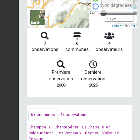
Non dégradées
2000
10 km
Nombre d'observ
Leaflet
| ©
IGN
7
6
4
observations
communes
observateurs
Première
Dernière
observation
observation
2000
2025
6
communes
4
observateurs
Champcella
-
Chantepérier
-
La Chapelle-en-
Valgaudémar
-
Les Vigneaux
-
Réotier
-
Vallouise-
Pelvoux