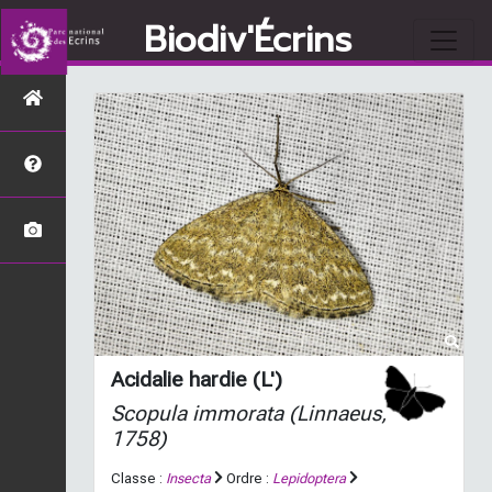
Biodiv'Écrins
Acidalie hardie (L')
Scopula immorata
(Linnaeus,
1758)
Classe :
Insecta
Ordre :
Lepidoptera