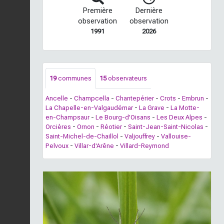
Première
Dernière
observation
observation
1991
2026
19
communes
15
observateurs
Ancelle
-
Champcella
-
Chantepérier
-
Crots
-
Embrun
-
La Chapelle-en-Valgaudémar
-
La Grave
-
La Motte-
en-Champsaur
-
Le Bourg-d'Oisans
-
Les Deux Alpes
-
Orcières
-
Ornon
-
Réotier
-
Saint-Jean-Saint-Nicolas
-
Saint-Michel-de-Chaillol
-
Valjouffrey
-
Vallouise-
Pelvoux
-
Villar-d'Arêne
-
Villard-Reymond