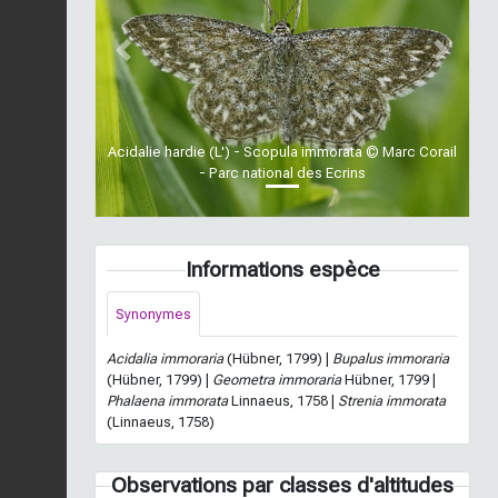
Previous
Next
Acidalie hardie (L') - Scopula immorata © Marc Corail
- Parc national des Ecrins
Informations espèce
Synonymes
Acidalia immoraria
(Hübner, 1799) |
Bupalus immoraria
(Hübner, 1799) |
Geometra immoraria
Hübner, 1799 |
Phalaena immorata
Linnaeus, 1758 |
Strenia immorata
(Linnaeus, 1758)
Observations par classes d'altitudes