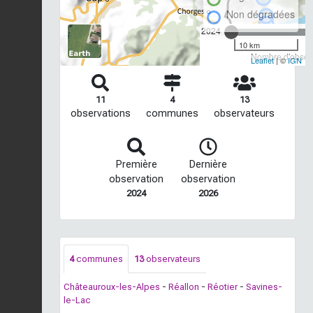
Non dégradées
2024
10 km
Nombre d'observ
Leaflet
| ©
IGN
11
4
13
observations
communes
observateurs
Première
Dernière
observation
observation
2024
2026
4
communes
13
observateurs
Châteauroux-les-Alpes
-
Réallon
-
Réotier
-
Savines-
le-Lac