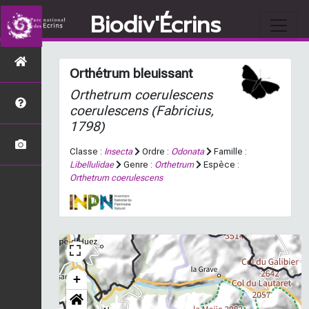
Biodiv'Écrins
Orthétrum bleuissant
Orthetrum coerulescens
coerulescens
(Fabricius,
1798)
Classe :
Insecta
Ordre :
Odonata
Famille :
Libellulidae
Genre :
Orthetrum
Espèce :
Orthetrum coerulescens
+