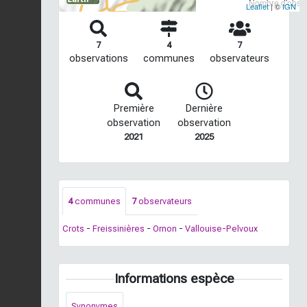
Nombre d'observ
Leaflet
| ©
IGN
7
4
7
observations
communes
observateurs
Première
Dernière
observation
observation
2021
2025
4
communes
7
observateurs
Crots
-
Freissinières
-
Ornon
-
Vallouise-Pelvoux
Informations espèce
Synonymes