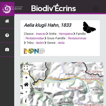
Biodiv'Écrins
Aelia klugii
Hahn, 1833
Classe :
Insecta
Ordre :
Hemiptera
Famille
:
Pentatomidae
Sous-Famille :
Pentatominae
Tribu :
Aeliini
Genre :
Aelia
+
-