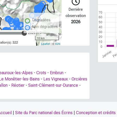
Dernière
observation
Dégradées
2026
Non dégradées
2026
10 km
tion(s): 322
Leaflet
| ©
IGN
eauroux-les-Alpes
-
Crots
-
Embrun
-
Le Monêtier-les-Bains
-
Les Vigneaux
-
Orcières
llon
-
Réotier
-
Saint-Clément-sur-Durance
-
ccueil
|
Site du Parc national des Écrins
|
Conception et crédits