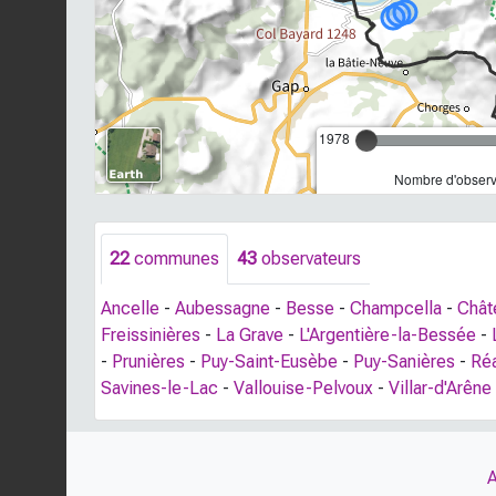
1978
Nombre d'observa
22
communes
43
observateurs
Ancelle
-
Aubessagne
-
Besse
-
Champcella
-
Chât
Freissinières
-
La Grave
-
L'Argentière-la-Bessée
-
-
Prunières
-
Puy-Saint-Eusèbe
-
Puy-Sanières
-
Réa
Savines-le-Lac
-
Vallouise-Pelvoux
-
Villar-d'Arêne
A