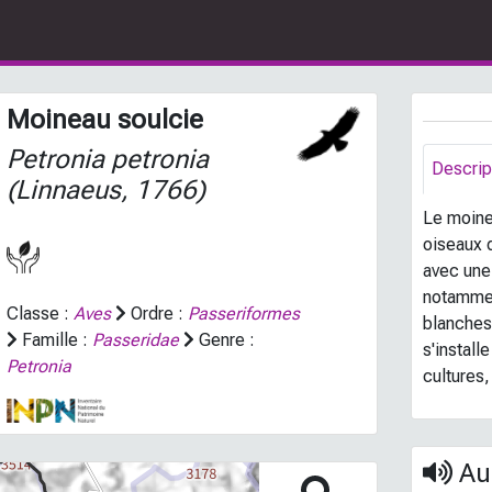
Moineau soulcie
Petronia petronia
Descrip
(Linnaeus, 1766)
Le moine
oiseaux 
avec une
notamment
Classe :
Aves
Ordre :
Passeriformes
blanches 
Famille :
Passeridae
Genre :
s'install
Petronia
cultures,
Aud