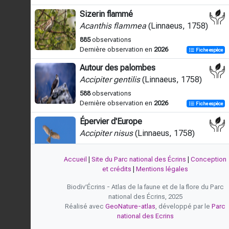
Sizerin flammé
Acanthis flammea
(Linnaeus, 1758)
885
observations
Dernière observation en
2026
Fiche espèce
Autour des palombes
Accipiter gentilis
(Linnaeus, 1758)
588
observations
Dernière observation en
2026
Fiche espèce
Épervier d'Europe
Accipiter nisus
(Linnaeus, 1758)
1561
observations
Dernière observation en
2026
Fiche espèce
Accueil
|
Site du Parc national des Écrins
|
Conception
et crédits
|
Mentions légales
Rousserolle turdoïde
Acrocephalus arundinaceus
Biodiv'Écrins - Atlas de la faune et de la flore du Parc
(Linnaeus, 1758)
national des Écrins, 2025
Réalisé avec
GeoNature-atlas
, développé par le
Parc
1
observation
national des Ecrins
Dernière observation en
2004
Fiche espèce