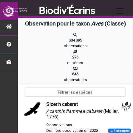
Biodiv'Écrins
Observation pour le taxon
Aves
(Classe)
304 395
observations
273
espèces
843
observateurs
Sizerin cabaret
Acanthis flammea cabaret
(Muller,
1776)
9
observations
Dernière observation en
2025
Fiche espèce