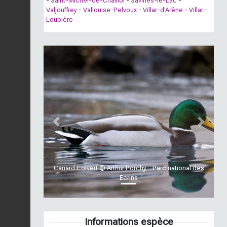
-
Saint-Michel-de-Chaillol
-
Savines-le-Lac
-
Valjouffrey
-
Vallouise-Pelvoux
-
Villar-d'Arêne
-
Villar-
Loubière
Previous
Next
Canard Colvert © Arthur Porchy - Parc national des
Ecrins
Informations espèce