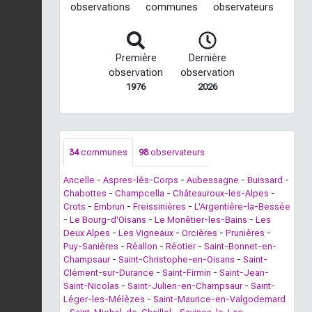
observations
communes
observateurs
Première
Dernière
observation
observation
1976
2026
34
communes
98
observateurs
Ancelle
-
Aspres-lès-Corps
-
Aubessagne
-
Buissard
-
Chabottes
-
Champcella
-
Châteauroux-les-Alpes
-
Crots
-
Embrun
-
Freissinières
-
L'Argentière-la-Bessée
-
Le Bourg-d'Oisans
-
Le Monêtier-les-Bains
-
Les
Deux Alpes
-
Les Vigneaux
-
Orcières
-
Prunières
-
Puy-Sanières
-
Réallon
-
Réotier
-
Saint-Bonnet-en-
Champsaur
-
Saint-Christophe-en-Oisans
-
Saint-
Clément-sur-Durance
-
Saint-Firmin
-
Saint-Jean-
Saint-Nicolas
-
Saint-Julien-en-Champsaur
-
Saint-
Léger-les-Mélèzes
-
Saint-Maurice-en-Valgodemard