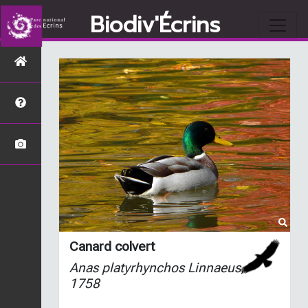
Biodiv'Écrins
Canard colvert
Anas platyrhynchos
Linnaeus,
1758