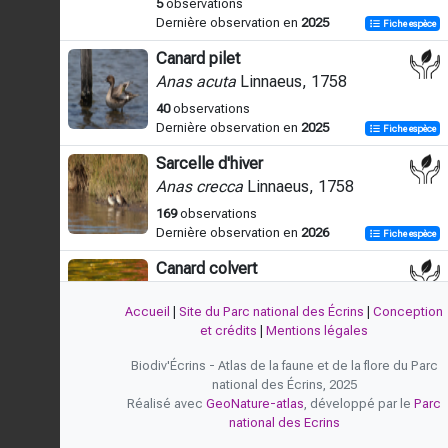
5
observations
Dernière observation en
2025
Fiche espèce
Canard pilet
Anas acuta
Linnaeus, 1758
40
observations
Dernière observation en
2025
Fiche espèce
Sarcelle d'hiver
Anas crecca
Linnaeus, 1758
169
observations
Dernière observation en
2026
Fiche espèce
Canard colvert
Anas platyrhynchos
Linnaeus, 1758
Accueil
|
Site du Parc national des Écrins
|
Conception
831
observations
et crédits
|
Mentions légales
Dernière observation en
2026
Fiche espèce
Biodiv'Écrins - Atlas de la faune et de la flore du Parc
Oie rieuse
national des Écrins, 2025
Anser albifrons
(Scopoli, 1769)
Réalisé avec
GeoNature-atlas
, développé par le
Parc
national des Ecrins
3
observations
Dernière observation en
2005
Fiche espèce