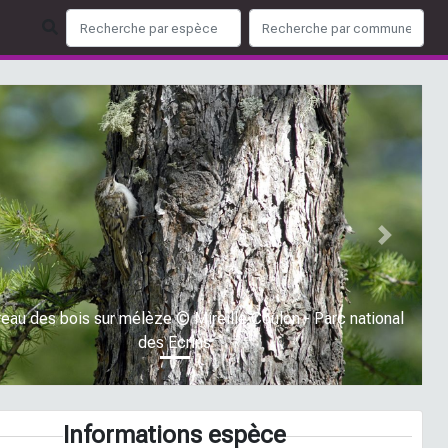
ious
Next
eau des bois sur mélèze © Mireille Coulon - Parc national
des Ecrins
Informations espèce