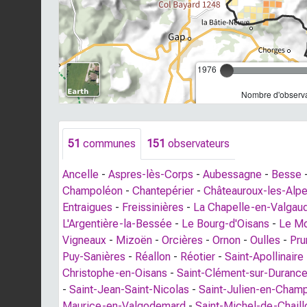
1976
Nombre d'observa
51
communes
151
observateurs
Ancelle
-
Aspres-lès-Corps
-
Aubessagne
-
Besse
Champoléon
-
Chantepérier
-
Châteauroux-les-Alp
Entraigues
-
Freissinières
-
La Chapelle-en-Valgau
L'Argentière-la-Bessée
-
Le Bourg-d'Oisans
-
Le Mo
Vigneaux
-
Mizoën
-
Orcières
-
Ornon
-
Oulles
-
Pru
Puy-Sanières
-
Réallon
-
Réotier
-
Saint-Apollinaire
Christophe-en-Oisans
-
Saint-Clément-sur-Duranc
-
Saint-Jean-Saint-Nicolas
-
Saint-Julien-en-Cham
Maurice-en-Valgodemard
-
Saint-Michel-de-Chaill