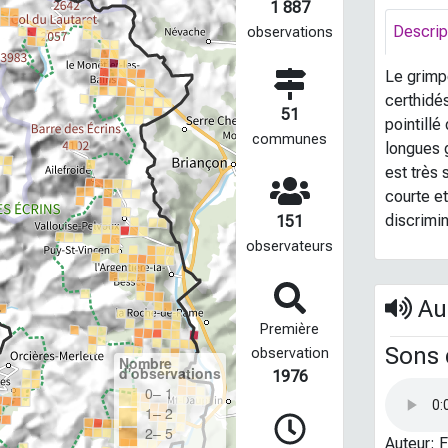
1 887
Descrip
observations
Le grimp
certhidé
51
pointillé
communes
longues g
est très 
courte et
discrimin
151
observateurs
Aud
Première
Sons 
observation
Nombre
d'observations
1976
0– 1
1– 2
2– 5
Auteur
: 