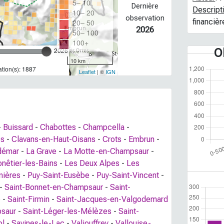
5– 10
Dernière
Descript
10– 20
observation
financiè
20– 50
2026
50– 100
100+
2026
O
10 km
tion(s): 1887
Leaflet
| ©
IGN
-
Buissard
-
Chabottes
-
Champcella
-
es
-
Clavans-en-Haut-Oisans
-
Crots
-
Embrun
-
démar
-
La Grave
-
La Motte-en-Champsaur
-
nêtier-les-Bains
-
Les Deux Alpes
-
Les
nières
-
Puy-Saint-Eusèbe
-
Puy-Saint-Vincent
-
-
Saint-Bonnet-en-Champsaur
-
Saint-
e
-
Saint-Firmin
-
Saint-Jacques-en-Valgodemard
psaur
-
Saint-Léger-les-Mélèzes
-
Saint-
ol
-
Savines-le-Lac
-
Valjouffrey
-
Vallouise-