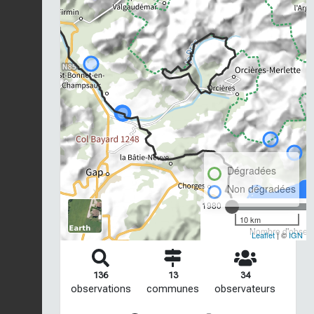
Dégradées
Non dégradées
1980
10 km
Nombre d'observa
Leaflet
| ©
IGN
136
13
34
observations
communes
observateurs