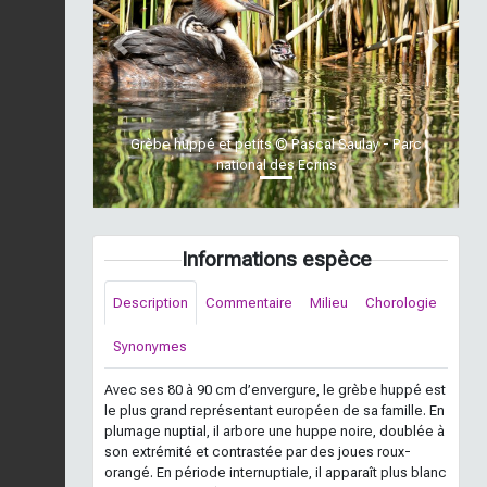
Previous
Next
Grèbe huppé et petits © Pascal Saulay - Parc
national des Ecrins
Informations espèce
Description
Commentaire
Milieu
Chorologie
Synonymes
Avec ses 80 à 90 cm d’envergure, le grèbe huppé est
le plus grand représentant européen de sa famille. En
plumage nuptial, il arbore une huppe noire, doublée à
son extrémité et contrastée par des joues roux-
orangé. En période internuptiale, il apparaît plus blanc