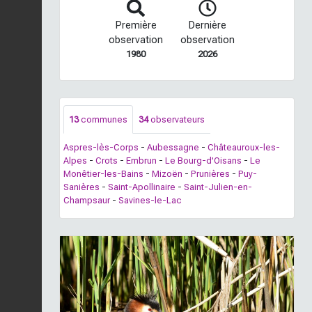
Première
Dernière
observation
observation
1980
2026
13
communes
34
observateurs
Aspres-lès-Corps
-
Aubessagne
-
Châteauroux-les-
Alpes
-
Crots
-
Embrun
-
Le Bourg-d'Oisans
-
Le
Monêtier-les-Bains
-
Mizoën
-
Prunières
-
Puy-
Sanières
-
Saint-Apollinaire
-
Saint-Julien-en-
Champsaur
-
Savines-le-Lac