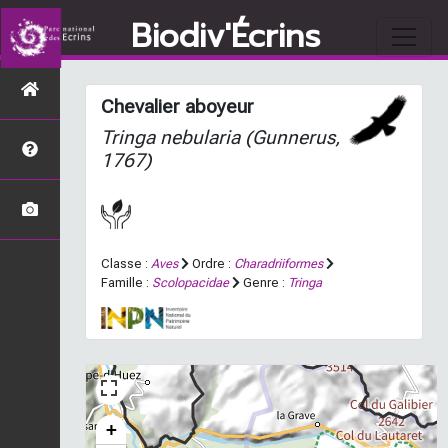
Biodiv'Écrins
Chevalier aboyeur
Tringa nebularia
(Gunnerus,
1767)
Classe :
Aves
Ordre :
Charadriiformes
Famille :
Scolopacidae
Genre :
Tringa
+