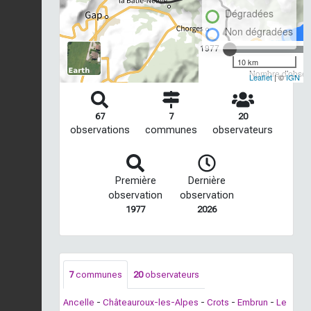
Dégradées
Non dégradées
1977
10 km
Nombre d'observ
Leaflet
| ©
IGN
67
7
20
observations
communes
observateurs
Première
Dernière
observation
observation
1977
2026
7
communes
20
observateurs
Ancelle
-
Châteauroux-les-Alpes
-
Crots
-
Embrun
-
Le