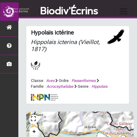
Biodiv'Écrins
Hypolaïs ictérine
Hippolais icterina
(Vieillot,
1817)
Classe :
Aves
Ordre :
Passeriformes
Famille :
Acrocephalidae
Genre :
Hippolais
+