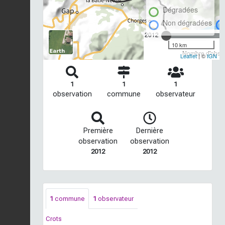
Dégradées
Non dégradées
2012
10 km
Nombre d'observ
Leaflet
| ©
IGN
1
1
1
observation
commune
observateur
Première
Dernière
observation
observation
2012
2012
1
commune
1
observateur
Crots