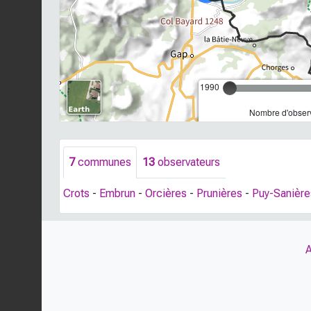
1990
Nombre d'observ
7
communes
13
observateurs
Crots
-
Embrun
-
Orcières
-
Prunières
-
Puy-Sanière
A