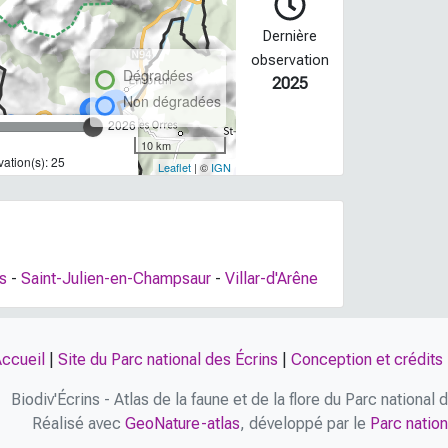
Dernière
observation
Dégradées
2025
Non dégradées
2026
10 km
ation(s): 25
Leaflet
| ©
IGN
s
-
Saint-Julien-en-Champsaur
-
Villar-d'Arêne
ccueil
|
Site du Parc national des Écrins
|
Conception et crédits
Biodiv'Écrins - Atlas de la faune et de la flore du Parc national
Réalisé avec
GeoNature-atlas
, développé par le
Parc nation