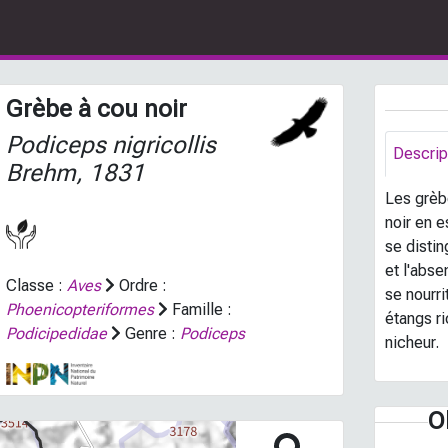
Grèbe à cou noir
Podiceps nigricollis
Descrip
Brehm, 1831
Les grèb
noir en e
se disti
et l'abs
Classe :
Aves
Ordre :
se nourri
Phoenicopteriformes
Famille :
étangs ri
Podicipedidae
Genre :
Podiceps
nicheur.
O