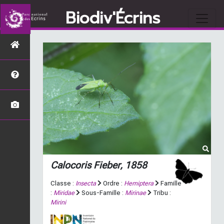
Biodiv'Écrins
Calocoris
Fieber, 1858
Classe :
Insecta
Ordre :
Hemiptera
Famille
:
Miridae
Sous-Famille :
Mirinae
Tribu :
Mirini