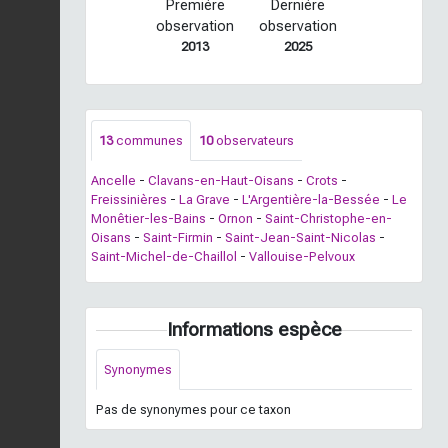
Première
Dernière
observation
observation
2013
2025
13
communes
10
observateurs
Ancelle
-
Clavans-en-Haut-Oisans
-
Crots
-
Freissinières
-
La Grave
-
L'Argentière-la-Bessée
-
Le
Monêtier-les-Bains
-
Ornon
-
Saint-Christophe-en-
Oisans
-
Saint-Firmin
-
Saint-Jean-Saint-Nicolas
-
Saint-Michel-de-Chaillol
-
Vallouise-Pelvoux
Informations espèce
Synonymes
Pas de synonymes pour ce taxon