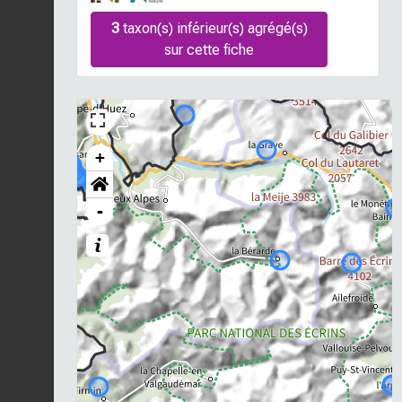
3
taxon(s) inférieur(s) agrégé(s)
sur cette fiche
+
-