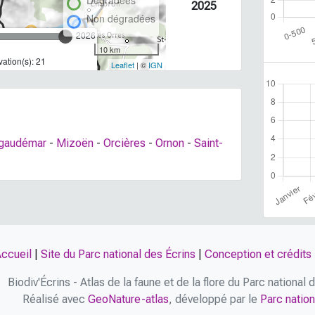
Dégradées
2025
Non dégradées
2026
10 km
ation(s): 21
Leaflet
| ©
IGN
lgaudémar
-
Mizoën
-
Orcières
-
Ornon
-
Saint-
ccueil
|
Site du Parc national des Écrins
|
Conception et crédits
Biodiv'Écrins - Atlas de la faune et de la flore du Parc national
Réalisé avec
GeoNature-atlas
, développé par le
Parc nation