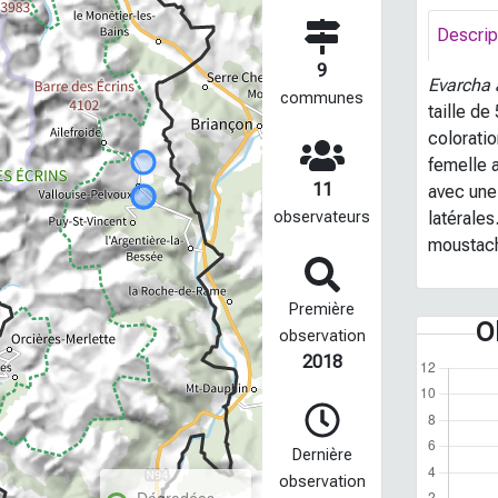
Descrip
9
Evarcha 
communes
taille d
colorati
femelle a
11
avec une
latérale
observateurs
moustach
Première
O
observation
2018
Dernière
observation