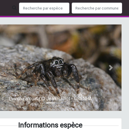
ious
Next
Evarcha arcuata © Jean Raillot - GRENHA
Informations espèce