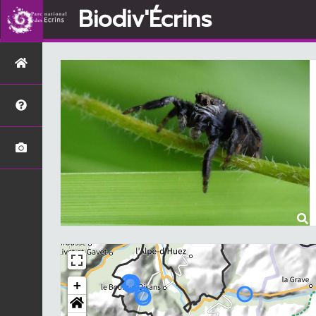
Biodiv'Écrins
+