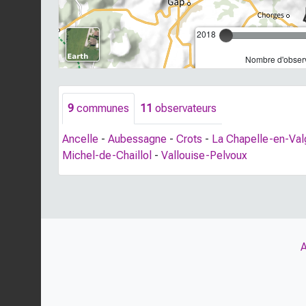
2018
Nombre d'observ
9
communes
11
observateurs
Ancelle
-
Aubessagne
-
Crots
-
La Chapelle-en-Va
Michel-de-Chaillol
-
Vallouise-Pelvoux
A