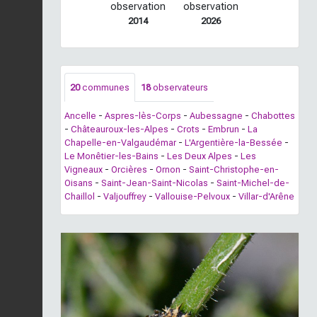
observation
observation
2014
2026
20
communes
18
observateurs
Ancelle
-
Aspres-lès-Corps
-
Aubessagne
-
Chabottes
-
Châteauroux-les-Alpes
-
Crots
-
Embrun
-
La
Chapelle-en-Valgaudémar
-
L'Argentière-la-Bessée
-
Le Monêtier-les-Bains
-
Les Deux Alpes
-
Les
Vigneaux
-
Orcières
-
Ornon
-
Saint-Christophe-en-
Oisans
-
Saint-Jean-Saint-Nicolas
-
Saint-Michel-de-
Chaillol
-
Valjouffrey
-
Vallouise-Pelvoux
-
Villar-d'Arêne