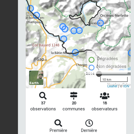
Dégradées
Non dégradées
2014
10 km
Nombre d'observ
Leaflet
| ©
IGN
37
20
18
observations
communes
observateurs
Première
Dernière