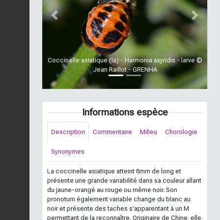
Previous
Next
Coccinelle asiatique (la) - Harmonia axyridis - larve ©
Jean Raillot - GRENHA
Informations espèce
Description
Commentaire
Milieu
Chorologie
Synonymes
La coccinelle asiatique atteint 8mm de long et
présente une grande variabilité dans sa couleur allant
du jaune-orangé au rouge ou même noir. Son
pronotum également variable change du blanc au
noir et présente des taches s'apparentant à un M
permettant de la reconnaître. Originaire de Chine, elle