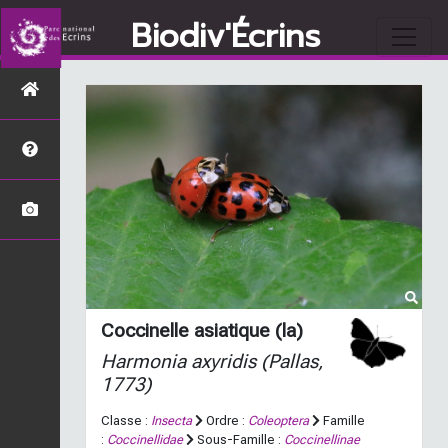
Biodiv'Écrins
Coccinelle asiatique (la)
Harmonia axyridis
(Pallas,
1773)
Classe :
Insecta
Ordre :
Coleoptera
Famille
:
Coccinellidae
Sous-Famille :
Coccinellinae