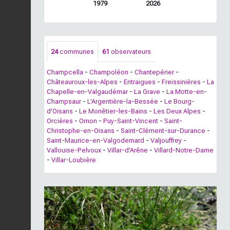
1979
2026
24
communes
61
observateurs
Champcella
-
Champoléon
-
Chantepérier
-
Châteauroux-les-Alpes
-
Entraigues
-
Freissinières
-
La
Chapelle-en-Valgaudémar
-
La Grave
-
La Motte-en-
Champsaur
-
L'Argentière-la-Bessée
-
Le Bourg-
d'Oisans
-
Le Monêtier-les-Bains
-
Les Deux Alpes
-
Orcières
-
Ornon
-
Puy-Saint-Vincent
-
Saint-
Christophe-en-Oisans
-
Saint-Clément-sur-Durance
-
Saint-Maurice-en-Valgodemard
-
Valjouffrey
-
Vallouise-Pelvoux
-
Villar-d'Arêne
-
Villard-Notre-Dame
-
Villar-Loubière