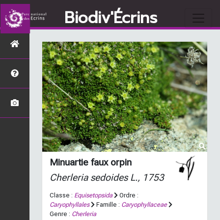
Biodiv'Écrins
Minuartie faux orpin
Cherleria sedoides
L., 1753
Classe :
Equisetopsida
Ordre :
Caryophyllales
Famille :
Caryophyllaceae
Genre :
Cherleria