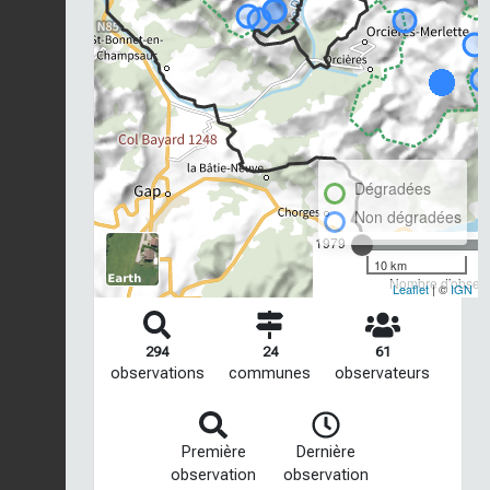
Dégradées
Non dégradées
1979
10 km
Nombre d'observa
Leaflet
| ©
IGN
294
24
61
observations
communes
observateurs
Première
Dernière
observation
observation