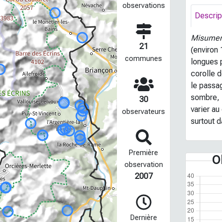
observations
Descrip
Misumen
21
(environ
communes
longues p
corolle d
le passag
sombre, l
30
varier au
observateurs
surtout d
Première
O
observation
2007
Dernière