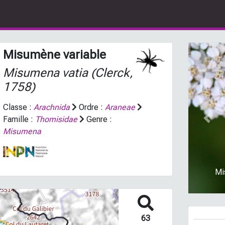
Misumène variable
Misumena vatia
(Clerck,
1758)
Classe :
Arachnida
Ordre :
Araneae
Famille :
Thomisidae
Genre :
Prev
Misumena
Mi
63