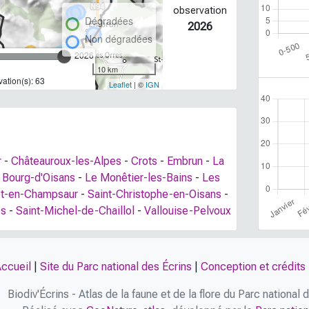
observation
Dégradées
2026
Non dégradées
2026
10 km
ation(s): 63
Leaflet
| ©
IGN
r
-
Châteauroux-les-Alpes
-
Crots
-
Embrun
-
La
 Bourg-d'Oisans
-
Le Monêtier-les-Bains
-
Les
et-en-Champsaur
-
Saint-Christophe-en-Oisans
-
es
-
Saint-Michel-de-Chaillol
-
Vallouise-Pelvoux
ccueil
|
Site du Parc national des Écrins
|
Conception et crédits
Biodiv'Écrins - Atlas de la faune et de la flore du Parc national