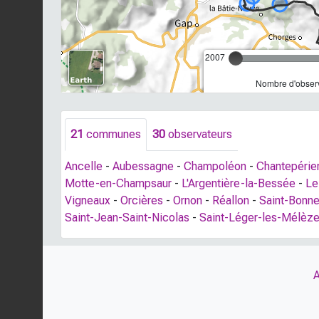
2007
Nombre d'observ
21
communes
30
observateurs
Ancelle
-
Aubessagne
-
Champoléon
-
Chantepérie
Motte-en-Champsaur
-
L'Argentière-la-Bessée
-
Le
Vigneaux
-
Orcières
-
Ornon
-
Réallon
-
Saint-Bonn
Saint-Jean-Saint-Nicolas
-
Saint-Léger-les-Mélèz
A