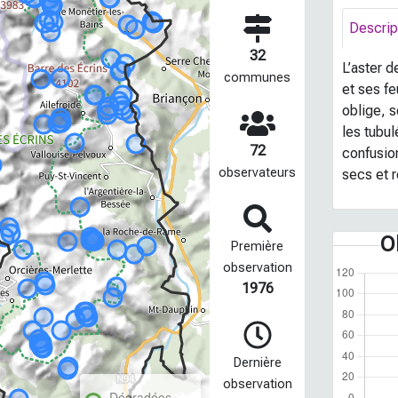
Descrip
32
L’aster 
communes
et ses fe
oblige, s
les tubul
72
confusion
observateurs
secs et r
O
Première
observation
1976
Dernière
observation
Dégradées