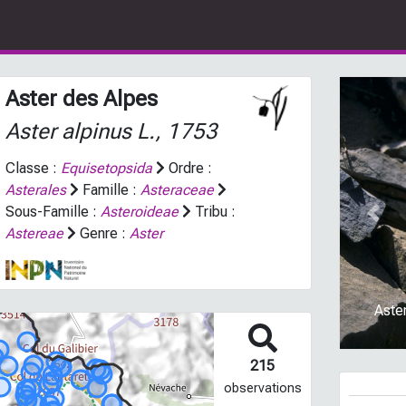
Aster des Alpes
Aster alpinus
L., 1753
Classe :
Equisetopsida
Ordre :
Asterales
Famille :
Asteraceae
Sous-Famille :
Asteroideae
Tribu :
Prev
Astereae
Genre :
Aster
Aster
215
observations