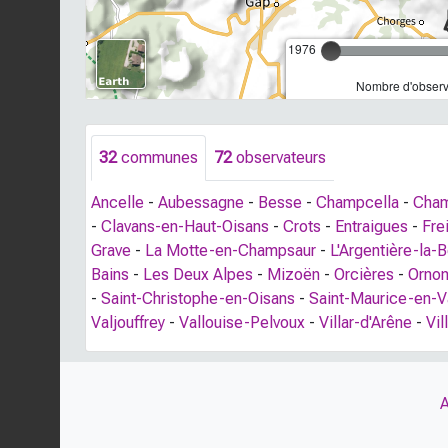
1976
Nombre d'observa
32
communes
72
observateurs
Ancelle
-
Aubessagne
-
Besse
-
Champcella
-
Cha
-
Clavans-en-Haut-Oisans
-
Crots
-
Entraigues
-
Fre
Grave
-
La Motte-en-Champsaur
-
L'Argentière-la-
Bains
-
Les Deux Alpes
-
Mizoën
-
Orcières
-
Orno
-
Saint-Christophe-en-Oisans
-
Saint-Maurice-en-
Valjouffrey
-
Vallouise-Pelvoux
-
Villar-d'Arêne
-
Vi
A