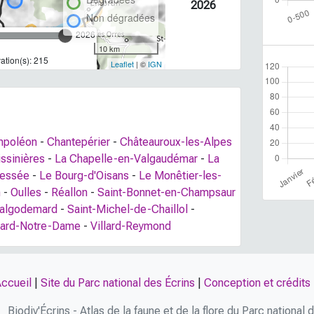
2026
Non dégradées
2026
10 km
tion(s): 215
Leaflet
| ©
IGN
mpoléon
-
Chantepérier
-
Châteauroux-les-Alpes
issinières
-
La Chapelle-en-Valgaudémar
-
La
Bessée
-
Le Bourg-d'Oisans
-
Le Monêtier-les-
n
-
Oulles
-
Réallon
-
Saint-Bonnet-en-Champsaur
Valgodemard
-
Saint-Michel-de-Chaillol
-
llard-Notre-Dame
-
Villard-Reymond
ccueil
|
Site du Parc national des Écrins
|
Conception et crédits
Biodiv'Écrins - Atlas de la faune et de la flore du Parc national