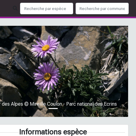
ious
Next
 des Alpes © Mireille Coulon - Parc national des Ecrins
Informations espèce