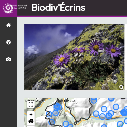
Biodiv'Écrins
+