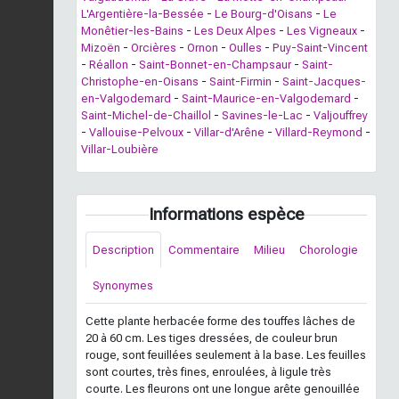
L'Argentière-la-Bessée
-
Le Bourg-d'Oisans
-
Le
Monêtier-les-Bains
-
Les Deux Alpes
-
Les Vigneaux
-
Mizoën
-
Orcières
-
Ornon
-
Oulles
-
Puy-Saint-Vincent
-
Réallon
-
Saint-Bonnet-en-Champsaur
-
Saint-
Christophe-en-Oisans
-
Saint-Firmin
-
Saint-Jacques-
en-Valgodemard
-
Saint-Maurice-en-Valgodemard
-
Saint-Michel-de-Chaillol
-
Savines-le-Lac
-
Valjouffrey
-
Vallouise-Pelvoux
-
Villar-d'Arêne
-
Villard-Reymond
-
Villar-Loubière
Informations espèce
Description
Commentaire
Milieu
Chorologie
Synonymes
Cette plante herbacée forme des touffes lâches de
20 à 60 cm. Les tiges dressées, de couleur brun
rouge, sont feuillées seulement à la base. Les feuilles
sont courtes, très fines, enroulées, à ligule très
courte. Les fleurons ont une longue arête genouillée