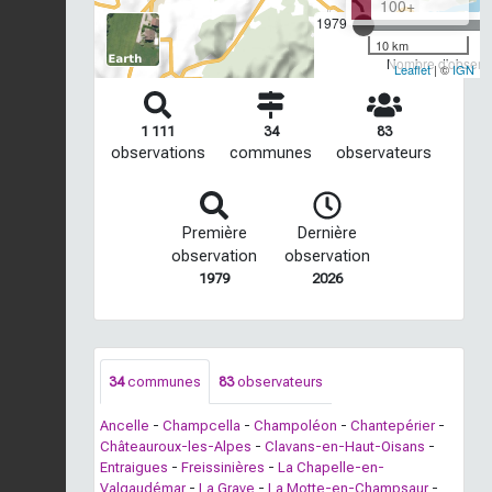
100+
1979
10 km
Nombre d'observa
Leaflet
| ©
IGN
1 111
34
83
observations
communes
observateurs
Première
Dernière
observation
observation
1979
2026
34
communes
83
observateurs
Ancelle
-
Champcella
-
Champoléon
-
Chantepérier
-
Châteauroux-les-Alpes
-
Clavans-en-Haut-Oisans
-
Entraigues
-
Freissinières
-
La Chapelle-en-
Valgaudémar
-
La Grave
-
La Motte-en-Champsaur
-