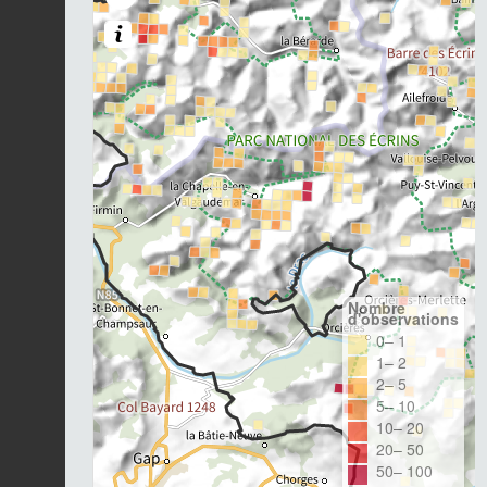
Nombre
d'observations
0– 1
1– 2
2– 5
5– 10
10– 20
20– 50
50– 100