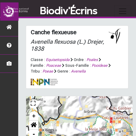
Biodiv'Écrins
Canche flexueuse
Avenella flexuosa
(L.) Drejer,
1838
Classe :
Equisetopsida
Ordre :
Poales
Famille :
Poaceae
Sous-Famille :
Pooideae
Tribu :
Poeae
Genre :
Avenella
+
-