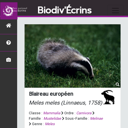
Biodiv'Écrins
Blaireau européen
Meles meles
(Linnaeus, 1758)
Classe :
Mammalia
Ordre :
Carnivora
Famille :
Mustelidae
Sous-Famille :
Melinae
Genre :
Meles