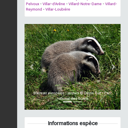
Pelvoux
-
Villar-d'Arêne
-
Villard-Notre-Dame
-
Villard-
Reymond
-
Villar-Loubière
Previous
Next
Blaireau européen - jeunes © Denis Fiat - Parc
national des Ecrins
Informations espèce