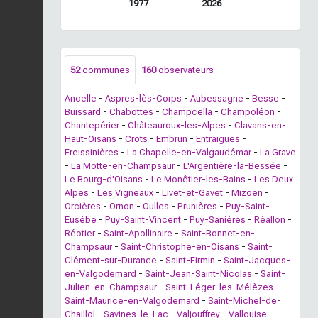
1977
2026
52
communes
160
observateurs
Ancelle
-
Aspres-lès-Corps
-
Aubessagne
-
Besse
-
Buissard
-
Chabottes
-
Champcella
-
Champoléon
-
Chantepérier
-
Châteauroux-les-Alpes
-
Clavans-en-
Haut-Oisans
-
Crots
-
Embrun
-
Entraigues
-
Freissinières
-
La Chapelle-en-Valgaudémar
-
La Grave
-
La Motte-en-Champsaur
-
L'Argentière-la-Bessée
-
Le Bourg-d'Oisans
-
Le Monêtier-les-Bains
-
Les Deux
Alpes
-
Les Vigneaux
-
Livet-et-Gavet
-
Mizoën
-
Orcières
-
Ornon
-
Oulles
-
Prunières
-
Puy-Saint-
Eusèbe
-
Puy-Saint-Vincent
-
Puy-Sanières
-
Réallon
-
Réotier
-
Saint-Apollinaire
-
Saint-Bonnet-en-
Champsaur
-
Saint-Christophe-en-Oisans
-
Saint-
Clément-sur-Durance
-
Saint-Firmin
-
Saint-Jacques-
en-Valgodemard
-
Saint-Jean-Saint-Nicolas
-
Saint-
Julien-en-Champsaur
-
Saint-Léger-les-Mélèzes
-
Saint-Maurice-en-Valgodemard
-
Saint-Michel-de-
Chaillol
-
Savines-le-Lac
-
Valjouffrey
-
Vallouise-