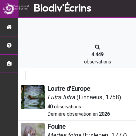
Biodiv'Écrins
4 449
observations
Loutre d'Europe
Lutra lutra
(Linnaeus, 1758)
40
observations
Dernière observation en
2026
Fouine
Martes foina
(Erxleben, 1777)