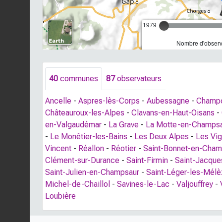
1979
Nombre d'observa
40
communes
87
observateurs
Ancelle
-
Aspres-lès-Corps
-
Aubessagne
-
Champc
Châteauroux-les-Alpes
-
Clavans-en-Haut-Oisans
-
en-Valgaudémar
-
La Grave
-
La Motte-en-Champs
-
Le Monêtier-les-Bains
-
Les Deux Alpes
-
Les Vi
Vincent
-
Réallon
-
Réotier
-
Saint-Bonnet-en-Cham
Clément-sur-Durance
-
Saint-Firmin
-
Saint-Jacqu
Saint-Julien-en-Champsaur
-
Saint-Léger-les-Mél
Michel-de-Chaillol
-
Savines-le-Lac
-
Valjouffrey
-
Loubière