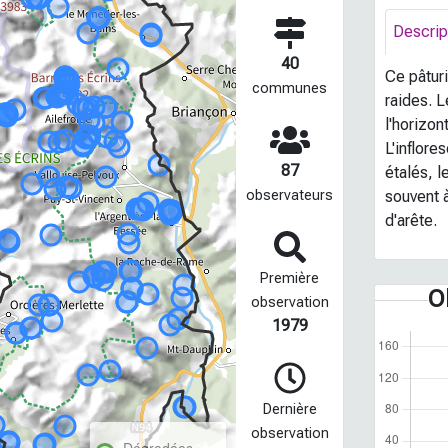
Descrip
40
Ce pâtur
communes
raides. L
l'horizon
L'inflor
87
étalés, l
souvent à
observateurs
d'arête.
Première
O
observation
1979
Dernière
observation