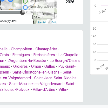
Dégradées
2026
Non dégradées
2026
10 km
tion(s): 420
Leaflet
| ©
IGN
ella
-
Champoléon
-
Chantepérier
-
Crots
-
Entraigues
-
Freissinières
-
La Chapelle-
aur
-
L'Argentière-la-Bessée
-
Le Bourg-d'Oisans
gneaux
-
Orcières
-
Ornon
-
Oulles
-
Puy-Saint-
psaur
-
Saint-Christophe-en-Oisans
-
Saint-
es-en-Valgodemard
-
Saint-Jean-Saint-Nicolas
-
èzes
-
Saint-Maurice-en-Valgodemard
-
Saint-
Vallouise-Pelvoux
-
Villar-d'Arêne
-
Villar-