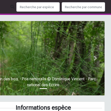
ious
Next
in des bois - Poa nemoralis © Dominique Vincent - Parc
national des Ecrins
Informations espèce