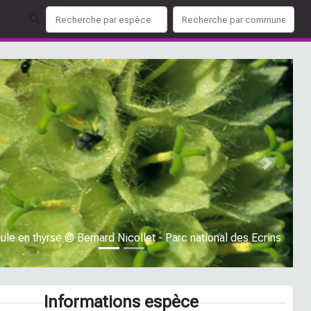
ious
Next
le en thyrse © Bernard Nicollet - Parc national des Ecrins
Informations espèce