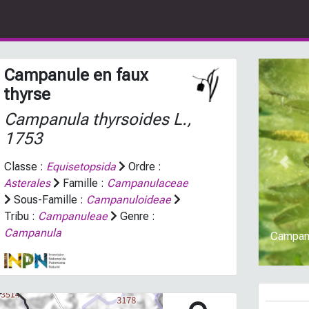
Campanule en faux
thyrse
Campanula thyrsoides
L.,
1753
Classe :
Equisetopsida
Ordre :
Prev
Asterales
Famille :
Campanulaceae
Sous-Famille :
Campanuloideae
Tribu :
Campanuleae
Genre :
Campanula
Campanu