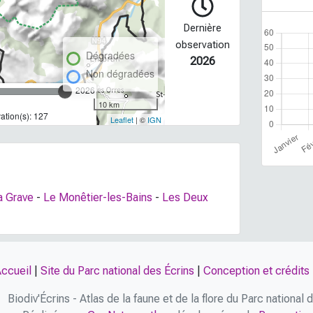
Dernière
observation
Dégradées
2026
Non dégradées
2026
10 km
tion(s): 127
Leaflet
| ©
IGN
a Grave
-
Le Monêtier-les-Bains
-
Les Deux
ccueil
|
Site du Parc national des Écrins
|
Conception et crédits
Biodiv'Écrins - Atlas de la faune et de la flore du Parc national