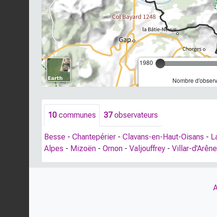
1980
Nombre d'observa
10
communes
37
observateurs
Besse
-
Chantepérier
-
Clavans-en-Haut-Oisans
-
L
Alpes
-
Mizoën
-
Ornon
-
Valjouffrey
-
Villar-d'Arêne
A