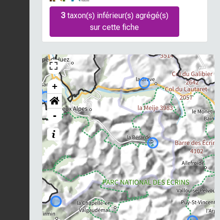
3
taxon(s) inférieur(s) agrégé(s)
sur cette fiche
+
-