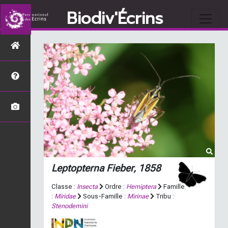
Biodiv'Écrins
Leptopterna
Fieber, 1858
Classe :
Insecta
Ordre :
Hemiptera
Famille
:
Miridae
Sous-Famille :
Mirinae
Tribu :
Stenodemini