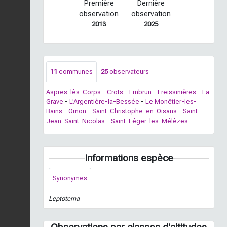
Première
Dernière
observation
observation
2013
2025
11
communes
25
observateurs
Aspres-lès-Corps
-
Crots
-
Embrun
-
Freissinières
-
La
Grave
-
L'Argentière-la-Bessée
-
Le Monêtier-les-
Bains
-
Ornon
-
Saint-Christophe-en-Oisans
-
Saint-
Jean-Saint-Nicolas
-
Saint-Léger-les-Mélèzes
Informations espèce
Synonymes
Leptoterna