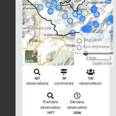
Dégradées
Non dégradées
1977
10 km
Nombre d'observa
Leaflet
| ©
IGN
427
39
102
observations
communes
observateurs
Première
Dernière
observation
observation
1977
2026