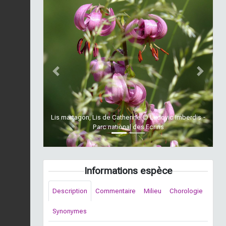
Previous
Next
Lis martagon, Lis de Catherine © Ludovic Imberdis -
Parc national des Ecrins
Informations espèce
Description
Commentaire
Milieu
Chorologie
Synonymes