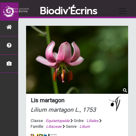
Biodiv'Écrins
Lis martagon
Lilium martagon
L., 1753
Classe :
Equisetopsida
Ordre :
Liliales
Famille :
Liliaceae
Genre :
Lilium