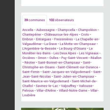
39
communes
102
observateurs
Ancelle
-
Aubessagne
-
Champcella
-
Champoléon
-
Chantepérier
-
Châteauroux-les-Alpes
-
Crots
-
Embrun
-
Entraigues
-
Freissinières
-
La Chapelle-en-
Valgaudémar
-
La Grave
-
La Motte-en-Champsaur
-
L'Argentière-la-Bessée
-
Le Bourg-d'Oisans
-
Le
Monêtier-les-Bains
-
Les Deux Alpes
-
Les Vigneaux
-
Orcières
-
Ornon
-
Oulles
-
Puy-Saint-Vincent
-
Réallon
-
Réotier
-
Saint-Bonnet-en-Champsaur
-
Saint-
Christophe-en-Oisans
-
Saint-Clément-sur-Durance
-
Saint-Firmin
-
Saint-Jacques-en-Valgodemard
-
Saint-
Jean-Saint-Nicolas
-
Saint-Julien-en-Champsaur
-
Saint-Maurice-en-Valgodemard
-
Saint-Michel-de-
Chaillol
-
Savines-le-Lac
-
Valjouffrey
-
Vallouise-
Pelvoux
-
Villar-d'Arêne
-
Villard-Notre-Dame
-
Villar-
Loubière