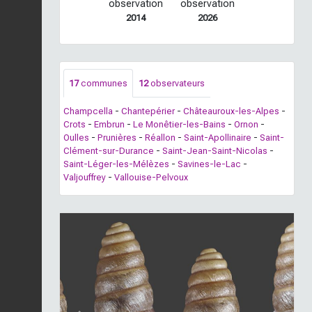
observation
observation
2014
2026
17
communes
12
observateurs
Champcella
-
Chantepérier
-
Châteauroux-les-Alpes
-
Crots
-
Embrun
-
Le Monêtier-les-Bains
-
Ornon
-
Oulles
-
Prunières
-
Réallon
-
Saint-Apollinaire
-
Saint-
Clément-sur-Durance
-
Saint-Jean-Saint-Nicolas
-
Saint-Léger-les-Mélèzes
-
Savines-le-Lac
-
Valjouffrey
-
Vallouise-Pelvoux