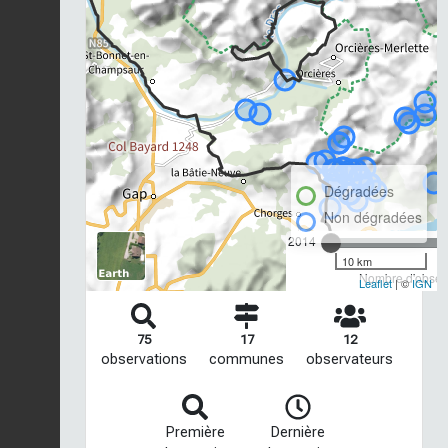
Dégradées
Non dégradées
2014
10 km
Nombre d'observ
Leaflet
| ©
IGN
75
17
12
observations
communes
observateurs
Première
Dernière