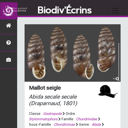
Biodiv'Écrins
Maillot seigle
Abida secale secale
(Draparnaud, 1801)
Classe :
Gastropoda
Ordre :
Stylommatophora
Famille :
Chondrinidae
Sous-Famille :
Chondrininae
Genre :
Abida