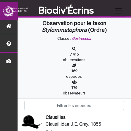
Biodiv'Écrins
Observation pour le taxon
Stylommatophora
(Ordre)
Classe :
Gastropoda
7 415
observations
169
espèces
176
observateurs
Clausilies
Clausiliidae J.E. Gray, 1855