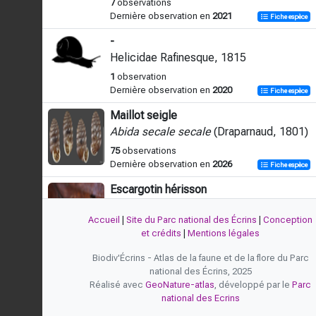
7
observations
Dernière observation en
2021
Fiche espèce
-
Helicidae Rafinesque, 1815
1
observation
Dernière observation en
2020
Fiche espèce
Maillot seigle
Abida secale secale
(Draparnaud, 1801)
75
observations
Dernière observation en
2026
Fiche espèce
Escargotin hérisson
Acanthinula aculeata
(O.F. Müller, 1774)
Accueil
|
Site du Parc national des Écrins
|
Conception
71
observations
et crédits
|
Mentions légales
Dernière observation en
2026
Fiche espèce
Biodiv'Écrins - Atlas de la faune et de la flore du Parc
-
national des Écrins, 2025
Aegopinella
Lindholm, 1927
Réalisé avec
GeoNature-atlas
, développé par le
Parc
national des Ecrins
11
observations
Dernière observation en
2020
Fiche espèce