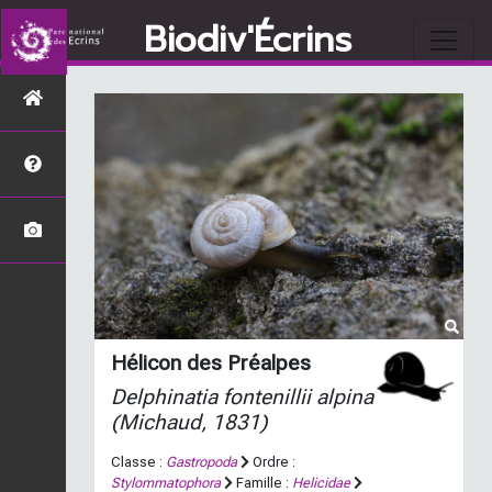
Biodiv'Écrins
Hélicon des Préalpes
Delphinatia fontenillii alpina
(Michaud, 1831)
Classe :
Gastropoda
Ordre :
Stylommatophora
Famille :
Helicidae