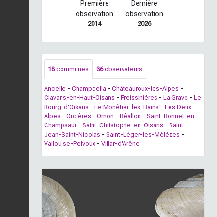
Première
Dernière
observation
observation
2014
2026
18
communes
36
observateurs
Ancelle
-
Champcella
-
Châteauroux-les-Alpes
-
Clavans-en-Haut-Oisans
-
Freissinières
-
La Grave
-
Le
Bourg-d'Oisans
-
Le Monêtier-les-Bains
-
Les Deux
Alpes
-
Orcières
-
Ornon
-
Réallon
-
Saint-Bonnet-en-
Champsaur
-
Saint-Christophe-en-Oisans
-
Saint-
Jean-Saint-Nicolas
-
Saint-Léger-les-Mélèzes
-
Vallouise-Pelvoux
-
Villar-d'Arêne