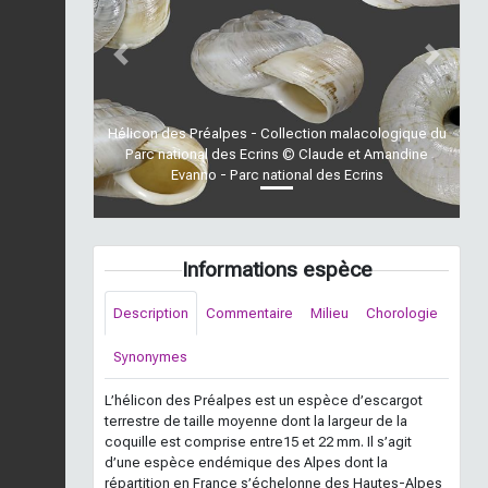
Previous
Next
Hélicon des Préalpes - Collection malacologique du
Parc national des Ecrins © Claude et Amandine
Evanno - Parc national des Ecrins
Informations espèce
Description
Commentaire
Milieu
Chorologie
Synonymes
L’hélicon des Préalpes est un espèce d’escargot
terrestre de taille moyenne dont la largeur de la
coquille est comprise entre15 et 22 mm. Il s’agit
d’une espèce endémique des Alpes dont la
répartition en France s’échelonne des Hautes-Alpes