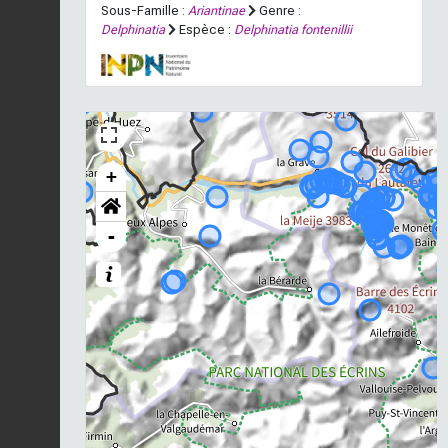
Sous-Famille :
Ariantinae
Genre :
Delphinatia
Espèce :
Delphinatia fontenillii
+
-