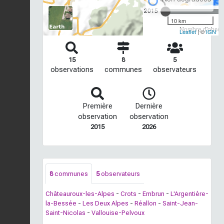
2015
10 km
Nombre d'observ
Leaflet
| ©
IGN
15
8
5
observations
communes
observateurs
Première
Dernière
observation
observation
2015
2026
8
communes
5
observateurs
Châteauroux-les-Alpes
-
Crots
-
Embrun
-
L'Argentière-
la-Bessée
-
Les Deux Alpes
-
Réallon
-
Saint-Jean-
Saint-Nicolas
-
Vallouise-Pelvoux