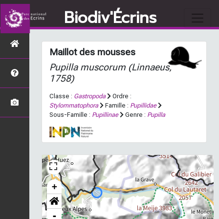
Biodiv'Écrins
Maillot des mousses
Pupilla muscorum
(Linnaeus,
1758)
Classe :
Gastropoda
Ordre :
Stylommatophora
Famille :
Pupillidae
Sous-Famille :
Pupillinae
Genre :
Pupilla
+
-