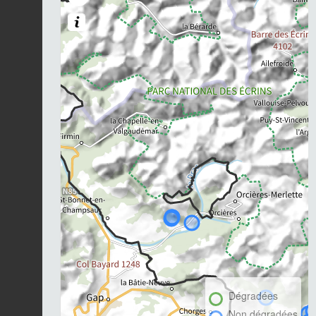
Dégradées
Non dégradées