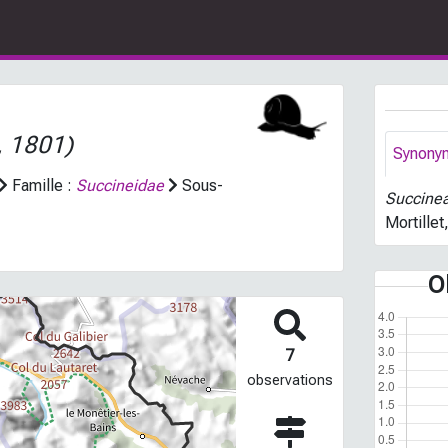
, 1801)
Synony
Famille :
Succineidae
Sous-
Succinea
Mortillet
O
7
observations