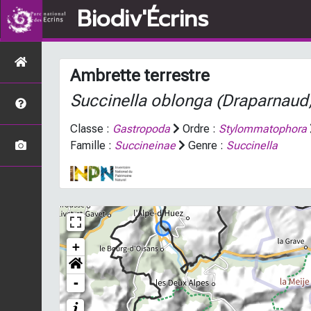
Biodiv'Écrins
Ambrette terrestre
Succinella oblonga
(Draparnaud
Classe :
Gastropoda
Ordre :
Stylommatophora
Famille :
Succineinae
Genre :
Succinella
+
-