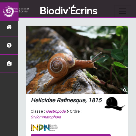
Biodiv'Écrins
Helicidae Rafinesque, 1815
Classe :
Gastropoda
Ordre :
Stylommatophora