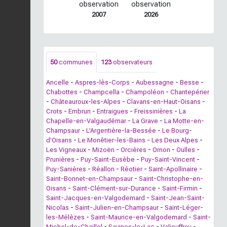
observation
observation
2007
2026
50
communes
123
observateurs
Ancelle
-
Aspres-lès-Corps
-
Aubessagne
-
Besse
-
Chabottes
-
Champcella
-
Champoléon
-
Chantepérier
-
Châteauroux-les-Alpes
-
Clavans-en-Haut-Oisans
-
Crots
-
Embrun
-
Entraigues
-
Freissinières
-
La
Chapelle-en-Valgaudémar
-
La Grave
-
La Motte-en-
Champsaur
-
L'Argentière-la-Bessée
-
Le Bourg-
d'Oisans
-
Le Monêtier-les-Bains
-
Les Deux Alpes
-
Les Vigneaux
-
Mizoën
-
Orcières
-
Ornon
-
Oulles
-
Prunières
-
Puy-Saint-Eusèbe
-
Puy-Saint-Vincent
-
Puy-Sanières
-
Réallon
-
Réotier
-
Saint-Apollinaire
-
Saint-Bonnet-en-Champsaur
-
Saint-Christophe-en-
Oisans
-
Saint-Clément-sur-Durance
-
Saint-Firmin
-
Saint-Jacques-en-Valgodemard
-
Saint-Jean-Saint-
Nicolas
-
Saint-Julien-en-Champsaur
-
Saint-Léger-
les-Mélèzes
-
Saint-Maurice-en-Valgodemard
-
Saint-
Michel-de-Chaillol
-
Savines-le-Lac
-
Valjouffrey
-