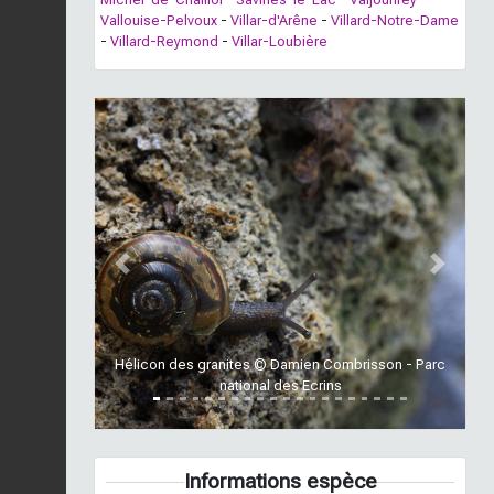
Vallouise-Pelvoux
-
Villar-d'Arêne
-
Villard-Notre-Dame
-
Villard-Reymond
-
Villar-Loubière
Previous
Next
Hélicon des granites © Damien Combrisson - Parc
national des Ecrins
Informations espèce