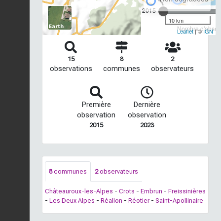
2015
10 km
Nombre d'observ
Leaflet
| ©
IGN
15
8
2
observations
communes
observateurs
Première
Dernière
observation
observation
2015
2023
8
communes
2
observateurs
Châteauroux-les-Alpes
-
Crots
-
Embrun
-
Freissinières
-
Les Deux Alpes
-
Réallon
-
Réotier
-
Saint-Apollinaire