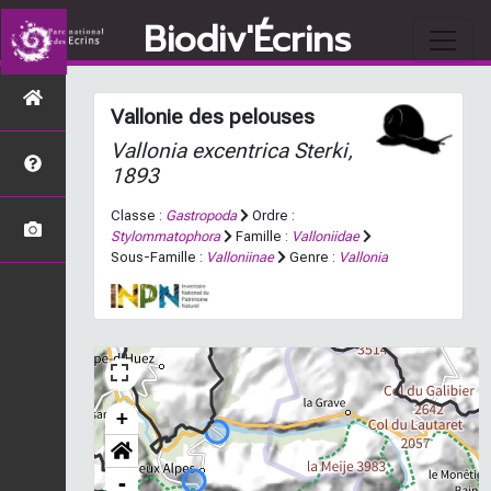
Biodiv'Écrins
Vallonie des pelouses
Vallonia excentrica
Sterki,
1893
Classe :
Gastropoda
Ordre :
Stylommatophora
Famille :
Valloniidae
Sous-Famille :
Valloniinae
Genre :
Vallonia
+
-