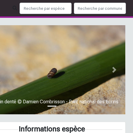
ious
Next
tin denté © Damien Combrisson - Parc national des Ecrins
Informations espèce