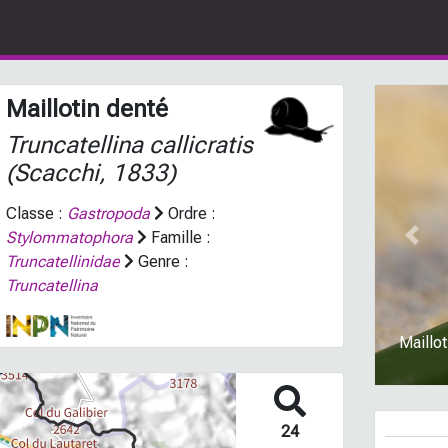
Maillotin denté
Truncatellina callicratis
(Scacchi, 1833)
Classe :
Gastropoda
Ordre :
Stylommatophora
Famille :
Prev
Truncatellinidae
Genre :
Truncatellina
Maillo
24