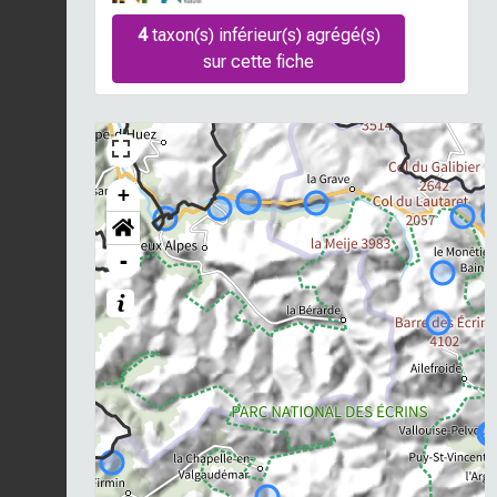
4
taxon(s) inférieur(s) agrégé(s)
sur cette fiche
+
-