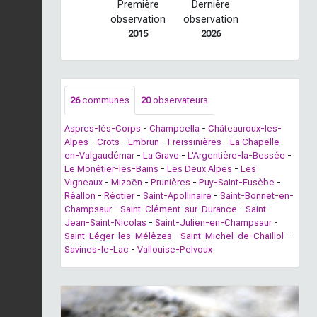
Première
Dernière
observation
observation
2015
2026
26
communes
20
observateurs
Aspres-lès-Corps
-
Champcella
-
Châteauroux-les-
Alpes
-
Crots
-
Embrun
-
Freissinières
-
La Chapelle-
en-Valgaudémar
-
La Grave
-
L'Argentière-la-Bessée
-
Le Monêtier-les-Bains
-
Les Deux Alpes
-
Les
Vigneaux
-
Mizoën
-
Prunières
-
Puy-Saint-Eusèbe
-
Réallon
-
Réotier
-
Saint-Apollinaire
-
Saint-Bonnet-en-
Champsaur
-
Saint-Clément-sur-Durance
-
Saint-
Jean-Saint-Nicolas
-
Saint-Julien-en-Champsaur
-
Saint-Léger-les-Mélèzes
-
Saint-Michel-de-Chaillol
-
Savines-le-Lac
-
Vallouise-Pelvoux