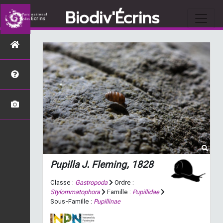
Biodiv'Écrins
Pupilla
J. Fleming, 1828
Classe :
Gastropoda
Ordre :
Stylommatophora
Famille :
Pupillidae
Sous-Famille :
Pupillinae