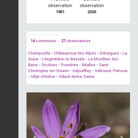
observation
observation
1981
2026
14
communes
27
observateurs
Champcella
-
Châteauroux-les-Alpes
-
Entraigues
-
La
Grave
-
L'Argentière-la-Bessée
-
Le Monêtier-les-
Bains
-
Orcières
-
Prunières
-
Réallon
-
Saint-
Christophe-en-Oisans
-
Valjouffrey
-
Vallouise-Pelvoux
-
Villar-d'Arêne
-
Villard-Notre-Dame