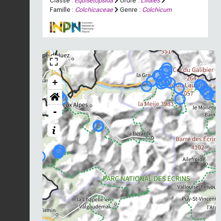
Classe :
Equisetopsida
Ordre :
Liliales
Famille :
Colchicaceae
Genre :
Colchicum
+
-