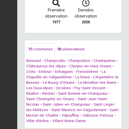
Première
Dernière
observation
observation
1977
2026
31
communes
56
observateurs
Buissard
-
Champcella
-
Champoléon
-
Chantepérier
-
Châteauroux-les-Alpes
-
Clavans-en-Haut-Oisans
-
Crots
-
Embrun
-
Entraigues
-
Freissinières
-
La
Chapelle-en-Valgaudémar
-
La Grave
-
L'Argentière-la-
Bessée
-
Le Bourg-d'Oisans
-
Le Monêtier-les-Bains
-
Les Deux Alpes
-
Orcières
-
Puy-Saint-Vincent
-
Réallon
-
Réotier
-
Saint-Bonnet-en-Champsaur
-
Saint-Christophe-en-Oisans
-
Saint-Jean-Saint-
Nicolas
-
Saint-Julien-en-Champsaur
-
Saint-Léger-
les-Mélèzes
-
Saint-Maurice-en-Valgodemard
-
Saint-
Michel-de-Chaillol
-
Valjouffrey
-
Vallouise-Pelvoux
-
Villar-d'Arêne
-
Villard-Notre-Dame