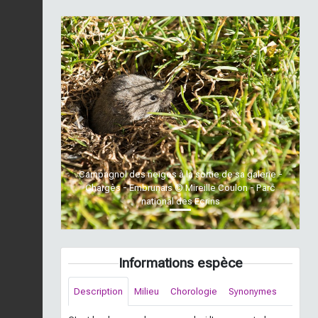
Previous
Next
Campagnol des neiges à la sortie de sa galerie -
Chargès - Embrunais © Mireille Coulon - Parc
national des Ecrins
Informations espèce
Description
Milieu
Chorologie
Synonymes