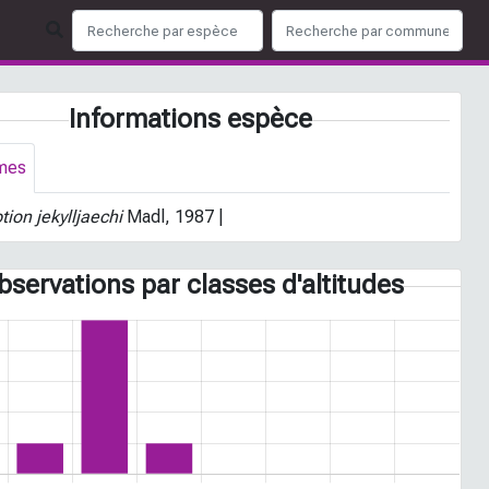
Informations espèce
mes
tion jekylljaechi
Madl, 1987 |
bservations par classes d'altitudes