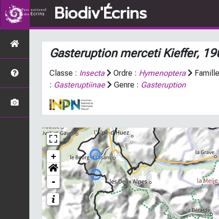
Biodiv'Écrins
Gasteruption merceti
Kieffer, 19
Classe :
Insecta
Ordre :
Hymenoptera
Famille
:
Gasteruptiinae
Genre :
Gasteruption
+
-