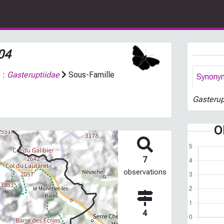
04
 :
Gasteruptiidae
Sous-Famille
Synony
Gasterup
O
7
observations
4