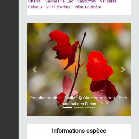
Chaillol
-
Savines-le-Lac
-
Valjouffrey
-
Vallouise-
Pelvoux
-
Villar-d'Arêne
-
Villar-Loubière
Previous
Next
Peuplier tremble - feuilles © Christophe Albert - Parc
national des Ecrins
Informations espèce