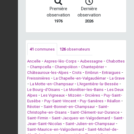
Première
Dernière
observation
observation
1976
2026
41
communes
126
observateurs
Ancelle
-
Aspres-lès-Corps
-
Aubessagne
-
Chabottes
-
Champcella
-
Champoléon
-
Chantepérier
-
Châteauroux-les-Alpes
-
Crots
-
Embrun
-
Entraigues
-
Freissinières
-
La Chapelle-en-Valgaudémar
-
La Grave
-
La Motte-en-Champsaur
-
L'Argentière-la-Bessée
-
Le Bourg-d'Oisans
-
Le Monêtier-les-Bains
-
Les Deux
Alpes
-
Les Vigneaux
-
Mizoën
-
Orcières
-
Puy-Saint-
Eusèbe
-
Puy-Saint-Vincent
-
Puy-Sanières
-
Réallon
-
Réotier
-
Saint-Bonnet-en-Champsaur
-
Saint-
Christophe-en-Oisans
-
Saint-Clément-sur-Durance
-
Saint-Firmin
-
Saint-Jacques-en-Valgodemard
-
Saint-
Jean-Saint-Nicolas
-
Saint-Julien-en-Champsaur
-
Saint-Maurice-en-Valgodemard
-
Saint-Michel-de-