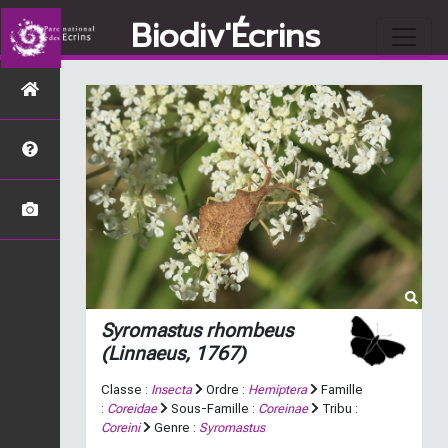
Biodiv'Écrins
Syromastus rhombeus
(Linnaeus, 1767)
Classe :
Insecta
Ordre :
Hemiptera
Famille
:
Coreidae
Sous-Famille :
Coreinae
Tribu :
Coreini
Genre :
Syromastus