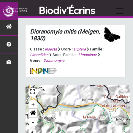
Biodiv'Écrins
Dicranomyia mitis
(Meigen,
1830)
Classe :
Insecta
Ordre :
Diptera
Famille :
Limoniidae
Sous-Famille :
Limoniinae
Genre :
Dicranomyia
+
-