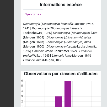
Informations espèce
Synonymes
Dicranomyia
(
Dicranomyia
)
imbecilla
Lackschewitz,
1941 |
Dicranomyia
(
Dicranomyia
)
infuscata
Lackschewitz, 1928 |
Dicranomyia
(
Dicranomyia
)
lutea
(Meigen, 1804) |
Dicranomyia
(
Dicranomyia
)
lutea
(Meigen, 1818) |
Dicranomyia
(
Dicranomyia
)
mitis
(Meigen, 1830) |
Dicranomyia infuscata
Lackschewitz,
1928 |
Limnobia affinis
Schummel, 1829 |
Limnobia
excisa
Walker, 1848 |
Limnobia lutea
Meigen, 1818 |
Limnobia mitis
Meigen, 1830
Observations par classes d'altitudes