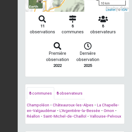
10 km
Nombre d'observ
Leaflet
| ©
IGN
11
8
8
observations
communes
observateurs
Première
Dernière
observation
observation
2022
2025
8
communes
8
observateurs
Champoléon
-
Châteauroux-les-Alpes
-
La Chapelle-
en-Valgaudémar
-
L'Argentière-la-Bessée
-
Ornon
-
Réallon
-
Saint-Michel-de-Chaillol
-
Vallouise-Pelvoux