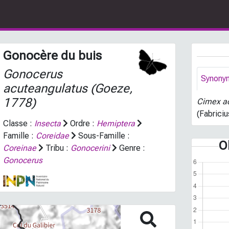
Gonocère du buis
Gonocerus
Synony
acuteangulatus
(Goeze,
1778)
Cimex a
(Fabriciu
Classe :
Insecta
Ordre :
Hemiptera
Famille :
Coreidae
Sous-Famille :
O
Coreinae
Tribu :
Gonocerini
Genre :
Gonocerus