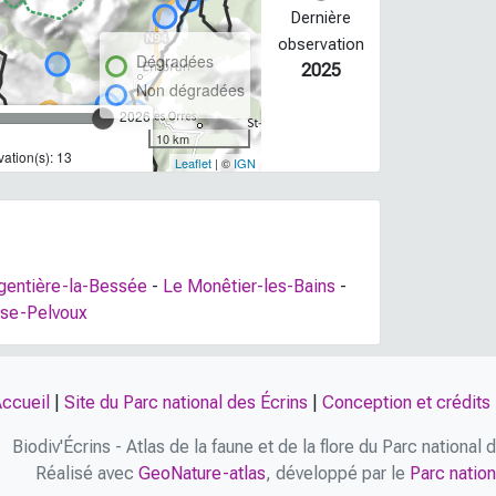
Dernière
observation
Dégradées
2025
Non dégradées
2026
10 km
ation(s): 13
Leaflet
| ©
IGN
rgentière-la-Bessée
-
Le Monêtier-les-Bains
-
ise-Pelvoux
ccueil
|
Site du Parc national des Écrins
|
Conception et crédits
Biodiv'Écrins - Atlas de la faune et de la flore du Parc national
Réalisé avec
GeoNature-atlas
, développé par le
Parc nation