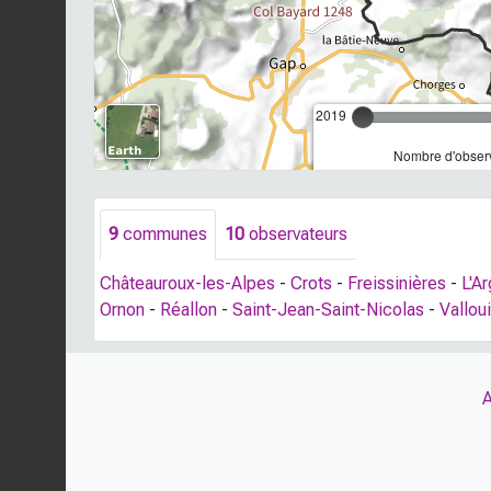
2019
Nombre d'observ
9
communes
10
observateurs
Châteauroux-les-Alpes
-
Crots
-
Freissinières
-
L'A
Ornon
-
Réallon
-
Saint-Jean-Saint-Nicolas
-
Vallou
A