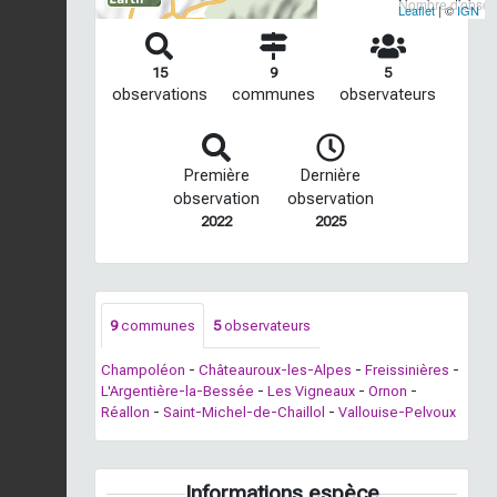
Nombre d'observ
Leaflet
| ©
IGN
15
9
5
observations
communes
observateurs
Première
Dernière
observation
observation
2022
2025
9
communes
5
observateurs
Champoléon
-
Châteauroux-les-Alpes
-
Freissinières
-
L'Argentière-la-Bessée
-
Les Vigneaux
-
Ornon
-
Réallon
-
Saint-Michel-de-Chaillol
-
Vallouise-Pelvoux
Informations espèce