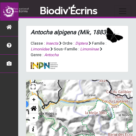
Biodiv'Écrins
Antocha alpigena
(Mik, 1883)
Classe :
Insecta
Ordre :
Diptera
Famille :
Limoniidae
Sous-Famille :
Limoniinae
Genre :
Antocha
+
-