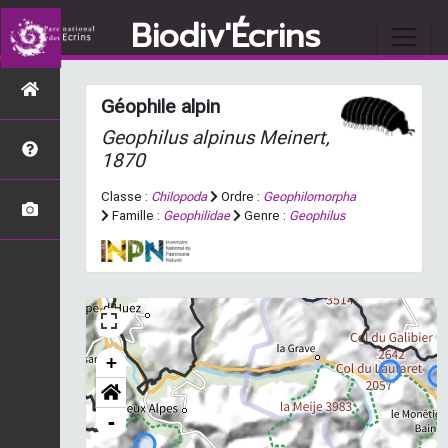
Biodiv'Écrins
Géophile alpin
Geophilus alpinus
Meinert,
1870
Classe :
Chilopoda
Ordre :
Geophilomorpha
Famille :
Geophilidae
Genre :
Geophilus
+
-