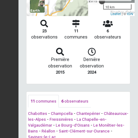
2015
10 km
Nombre d'observ
Leaflet
| ©
IGN
23
11
6
observations
communes
observateurs
Première
Dernière
observation
observation
2015
2024
11
communes
6
observateurs
Chabottes
-
Champcella
-
Chantepérier
-
Châteauroux-
les-Alpes
-
Freissinières
-
La Chapelle-en-
Valgaudémar
-
Le Bourg-d'Oisans
-
Le Monêtier-les-
Bains
-
Réallon
-
Saint-Clément-sur-Durance
-
Savines-le-Lac