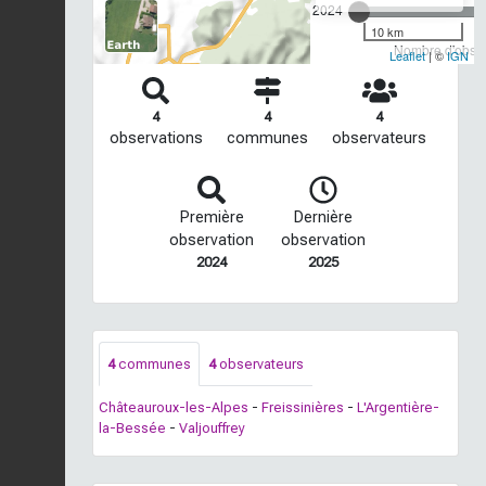
2024
10 km
Nombre d'observ
Leaflet
| ©
IGN
4
4
4
observations
communes
observateurs
Première
Dernière
observation
observation
2024
2025
4
communes
4
observateurs
Châteauroux-les-Alpes
-
Freissinières
-
L'Argentière-
la-Bessée
-
Valjouffrey