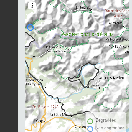
Dégradées
Non dégradées