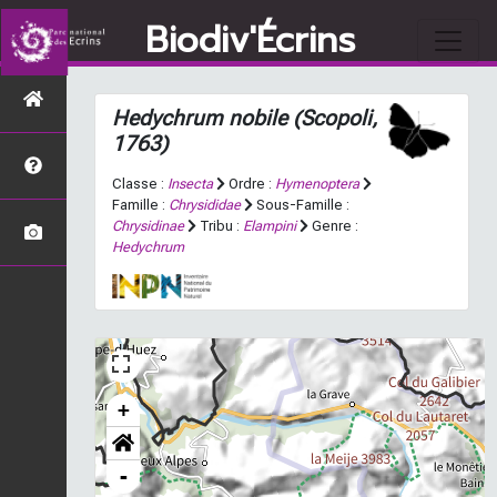
Biodiv'Écrins
Hedychrum nobile
(Scopoli,
1763)
Classe :
Insecta
Ordre :
Hymenoptera
Famille :
Chrysididae
Sous-Famille :
Chrysidinae
Tribu :
Elampini
Genre :
Hedychrum
+
-