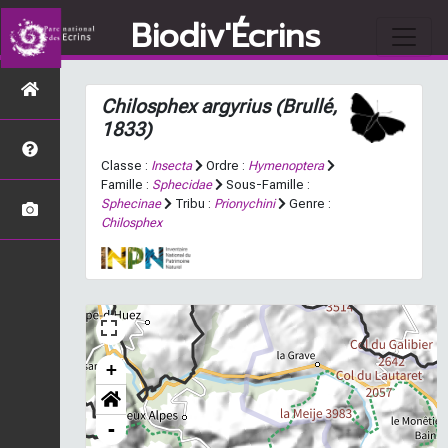
Biodiv'Écrins
Chilosphex argyrius
(Brullé,
1833)
Classe :
Insecta
Ordre :
Hymenoptera
Famille :
Sphecidae
Sous-Famille :
Sphecinae
Tribu :
Prionychini
Genre :
Chilosphex
+
-