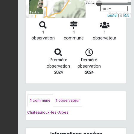
2024
10 km
Nombre d'observ
Leaflet
| ©
IGN
1
1
1
observation
commune
observateur
Première
Dernière
observation
observation
2024
2024
1
commune
1
observateur
Châteauroux-les-Alpes