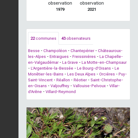
observation
observation
1979
2021
22
communes
43
observateurs
Besse
-
Champoléon
-
Chantepérier
-
Châteauroux-
les-Alpes
-
Entraigues
-
Freissinières
-
La Chapelle-
en-Valgaudémar
-
La Grave
-
La Motte-en-Champsaur
-
L'Argentière-la-Bessée
-
Le Bourg-d'Oisans
-
Le
Monêtier-les-Bains
-
Les Deux Alpes
-
Orcières
-
Puy-
Saint-Vincent
-
Réallon
-
Réotier
-
Saint-Christophe-
en-Oisans
-
Valjouffrey
-
Vallouise-Pelvoux
-
Villar-
d'Arêne
-
Villard-Reymond