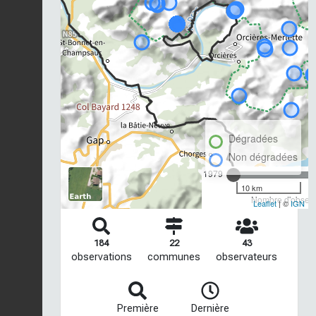
Dégradées
Non dégradées
1979
10 km
Nombre d'observa
Leaflet
| ©
IGN
184
22
43
observations
communes
observateurs
Première
Dernière