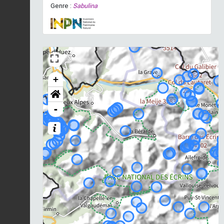
Genre :
Sabulina
+
-