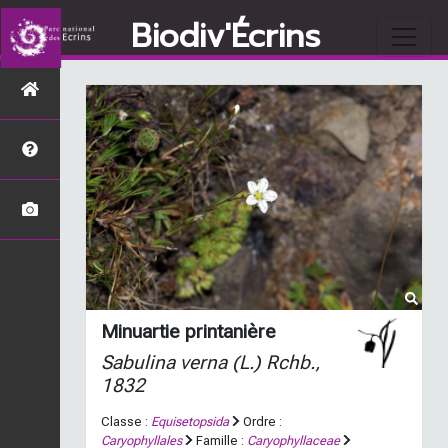
Biodiv'Écrins
Minuartie printanière
Sabulina verna
(L.) Rchb.,
1832
Classe :
Equisetopsida
Ordre :
Caryophyllales
Famille :
Caryophyllaceae