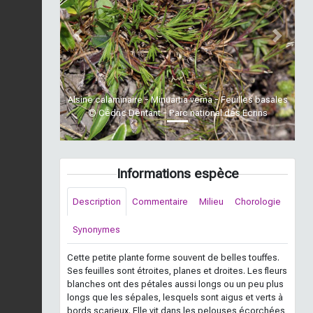
Previous
Next
Alsine calaminaire - Minuartia verna - Feuilles basales
© Cédric Dentant - Parc national des Ecrins
Informations espèce
Description
Commentaire
Milieu
Chorologie
Synonymes
Cette petite plante forme souvent de belles touffes.
Ses feuilles sont étroites, planes et droites. Les fleurs
blanches ont des pétales aussi longs ou un peu plus
longs que les sépales, lesquels sont aigus et verts à
bords scarieux. Elle vit dans les pelouses écorchées